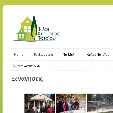
Home
Το Σωματείο
Τα Μέλη
Κτήμα Τατοΐου
Home
»
Ξεναγήσεις
Ξεναγήσεις