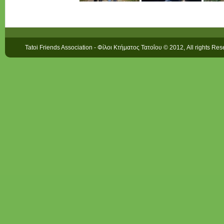
Tatoi Friends Association - Φίλοι Κτήματος Τατοΐου © 2012, All rights Re