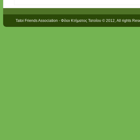
Tatoi Friends Association - Φίλοι Κτήματος Τατοΐου © 2012, All rights Re