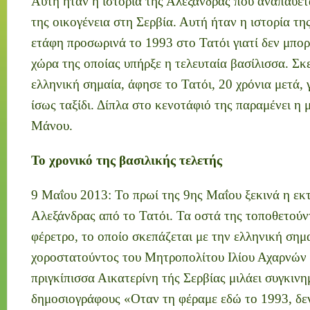
Αυτή ήταν η ιστορία της Αλεξάνδρας που αναπαύετα
της οικογένεια στη Σερβία. Αυτή ήταν η ιστορία τη
ετάφη προσωρινά το 1993 στο Τατόι γιατί δεν μπο
χώρα της οποίας υπήρξε η τελευταία βασίλισσα. Σκ
ελληνική σημαία, άφησε το Τατόι, 20 χρόνια μετά, γ
ίσως ταξίδι. Δίπλα στο κενοτάφιό της παραμένει η 
Μάνου.
Το χρονικό της βασιλικής τελετής
9 Μαΐου 2013: Το πρωί της 9ης Μαΐου ξεκινά η εκ
Αλεξάνδρας από το Τατόι. Τα οστά της τοποθετούν
φέρετρο, το οποίο σκεπάζεται με την ελληνική σημα
χοροστατούντος του Μητροπολίτου Ιλίου Αχαρνών
πριγκίπισσα Αικατερίνη τής Σερβίας μιλάει συγκιν
δημοσιογράφους «Οταν τη φέραμε εδώ το 1993, δεν