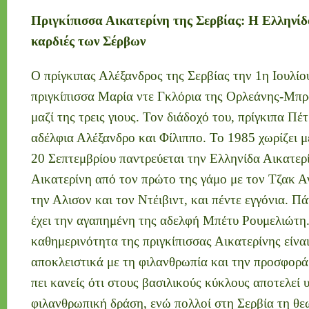
Πριγκίπισσα Αικατερίνη της Σερβίας: H Ελληνίδα
καρδιές των Σέρβων
Ο πρίγκιπας Αλέξανδρος της Σερβίας την 1η Ιουλίο
πριγκίπισσα Μαρία ντε Γκλόρια της Ορλεάνης-Μπρ
μαζί της τρεις γιους. Τον διάδοχό του, πρίγκιπα Πέτ
αδέλφια Αλέξανδρο και Φίλιππο. Το 1985 χωρίζει με
20 Σεπτεμβρίου παντρεύεται την Ελληνίδα Αικατε
Αικατερίνη από τον πρώτο της γάμο με τον Τζακ Αν
την Αλισον και τον Ντέιβιντ, και πέντε εγγόνια. Π
έχει την αγαπημένη της αδελφή Μπέτυ Ρουμελιώτη.
καθημερινότητα της πριγκίπισσας Αικατερίνης είνα
αποκλειστικά με τη φιλανθρωπία και την προσφορά.
πει κανείς ότι στους βασιλικούς κύκλους αποτελεί
φιλανθρωπική δράση, ενώ πολλοί στη Σερβία τη θ