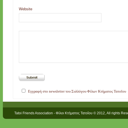
Website
Εγγραφή στο newsletter του Συλλόγου Φίλων Κτήματος Τατοΐου
Tatoi Friends Association - Φίλοι Κτήματος Τατοΐου © 2012, All rights Re