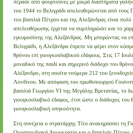
πέρασε από φουρτούνες με μικρά διαστήματα γαλήν
του 1944 το Βελιγράδι απελευθερώνεται από τους 
του βασιλιά Πέτρου και της Αλεξάνδρας είναι πολύ
απελευθέρωσης έρχεται να συμπληρώσει και το χαρ
εγκυμοσύνης της Αλεξάνδρας. Μη μπορώντας να επ
Βελιγράδι, η Αλεξάνδρα έπρεπε να φέρει στον κόσμ
θρόνου επί γιουγκοσλαβικού εδάφους. Στις 17 Ιουλ
μοναδικό της παιδί και σημερινό διάδοχο του θρόν
Αλέξανδρο, στη σουίτα νούμερο 212 του ξενοδοχείο
Λονδίνου. Με απόφαση του πρωθυπουργού Γουίνστ
βασιλιά Γεωργίου VI της Μεγάλης Βρετανίας, το 
γιουγκοσλαβικό έδαφος, έτσι ώστε ο διάδοχος του 
γιουγκοσλαβική υπηκοότητα.
Στη συνέχεια ο στρατάρχης Τίτο ανακηρύσσει τη Γ
Ομοσπονδιακή Δημοκρατία και ο βασιλιάς Πέτρος ζ