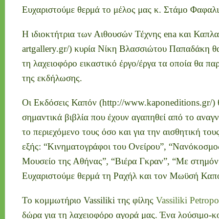
Ευχαριστούμε θερμά το μέλος μας κ. Στάμο Φαφαλι
Η ιδιοκτήτρια των Αιθουσών Τέχνης ena και Καπλαν
artgallery.gr/) κυρία Νίκη Βλασσιώτου Παπαδάκη θ
τη λαχειοφόρο εικαστικό έργο/έργα τα οποία θα π
της εκδήλωσης.
Οι Εκδόσεις Καπόν (http://www.kaponeditions.gr/)
σημαντικά βιβλία που έχουν αγαπηθεί από το αναγν
το περιεχόμενο τους όσο και για την αισθητική τους
εξής: “Κινηματογράφοι του Ονείρου”, “Νανόκοσμο
Μουσείο της Αθήνας”, “Βιέρα Γκραν”, “Με στημόνι
Ευχαριστούμε θερμά τη Ραχήλ και τον Μωϋσή Καπό
Το κομμωτήριο Vassiliki της φίλης
Vassiliki Petrop
δώρα για τη λαχειοφόρο αγορά μας. Ένα λούσιμο-κ