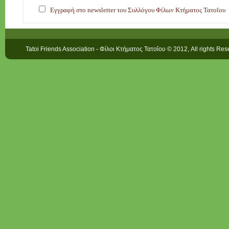
Εγγραφή στο newsletter του Συλλόγου Φίλων Κτήματος Τατοΐου
Tatoi Friends Association - Φίλοι Κτήματος Τατοΐου © 2012, All rights Re