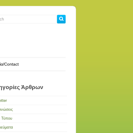
ία/Contact
ηγορίες Άρθρων
tter
ινώσεις
α Τύπου
ιεύματα