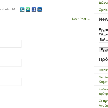
Διάφο
r sharing it!
Ομιλίε
New
Next Post
→
Εγγραφ
Φίλων
Πρό
Παιδικ
Νέο Δ
Κτήμα
Ολοκλ
πρόγρ
Οι πρώ
Αναζή