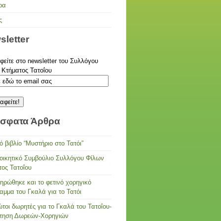
ρα
ς
sletter
είτε στο newsletter του Συλλόγου
 Κτήματος Τατοΐου
σφατα Άρθρα
ό βιβλίο “Μυστήριο στο Τατόι”
ιοικητικό Συμβούλιο Συλλόγου Φίλων
τος Τατοΐου
ηρώθηκε και το φετινό χορηγικό
αμμα του Γκαλά για το Τατόι
τοι δωρητές για το Γκαλά του Τατοΐου-
τηση Δωρεών-Χορηγιών