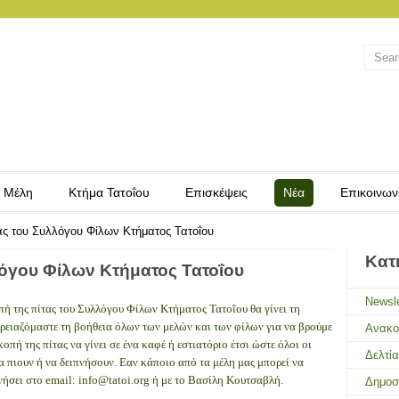
 Μέλη
Κτήμα Τατοΐου
Επισκέψεις
Νέα
Επικοινων
ας του Συλλόγου Φίλων Κτήματος Τατοΐου
Κατ
λόγου Φίλων Κτήματος Τατοΐου
Newsle
πή της πίτας του Συλλόγου Φίλων Κτήματος Τατοΐου θα γίνει τη
Χρειαζόμαστε τη βοήθεια όλων των μελών και των φίλων για να βρούμε
Ανακο
οπή της πίτας να γίνει σε ένα καφέ ή εστιατόριο έτσι ώστε όλοι οι
Δελτί
α πιουν ή να δειπνήσουν. Εαν κάποιο από τα μέλη μας μπορεί να
ήσει στο email: info@tatoi.org ή με το Βασίλη Κουτσαβλή.
Δημοσ