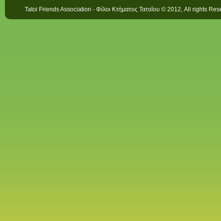
Tatoi Friends Association - Φίλοι Κτήματος Τατοΐου © 2012, All rights Re