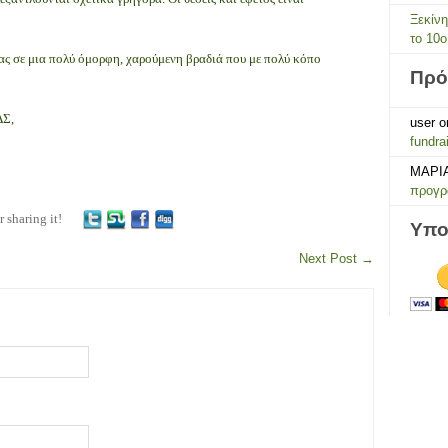
Ξεκίν
το 10ο
ας σε μια πολύ όμορφη, χαρούμενη βραδιά που με πολύ κόπο
Πρό
ΔΣ,
user
o
fundra
ΜΑΡΙ
προγρά
r sharing it!
Υπο
Next Post
→