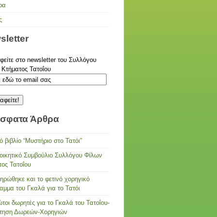
ρα
ς
sletter
είτε στο newsletter του Συλλόγου
 Κτήματος Τατοΐου
σφατα Άρθρα
ό βιβλίο “Μυστήριο στο Τατόι”
ιοικητικό Συμβούλιο Συλλόγου Φίλων
τος Τατοΐου
ηρώθηκε και το φετινό χορηγικό
αμμα του Γκαλά για το Τατόι
τοι δωρητές για το Γκαλά του Τατοΐου-
τηση Δωρεών-Χορηγιών