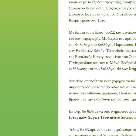
καλύψουμε τα έξοδα παραγωγής, αμοιβές
Συλλόγου Παρανσσός. Στόχος κάθε χρόνο 
Σύλλογο. Εφέτος οι πόροι θα διατεθούν 
Κοιμητηρίου στο Τατόι.
Με δωρεά του μέλους του ΔΣ και μεγάλου
εξόδων παραγωγής. Με δωρεά του πρέσβυ 
του Φιλολογικού Συλλόγου Παρνασσού. Η
των Εκδόσεων Καπόν. Τις ανθοδέσμες τ
της Βασιλικής Καραγιάννη είναι του Οίκ
Πενθερουδάκη και τον κ. Μάνο Πενθρουδά
εκδήλωσης και του Συλλόγου Φίλων Κτ
Δεν είναι απαραίτητο ένας χορηγός να κα
συγκεντρώσουμε το ποσό όπως κάναμε όλ
υποδείξετε πιθανούς χορηγούς. Όλοι οι 
βράδυ πριν την εκδήλωση και θα τους τιμ
Επίσης, θα θέλαμε να σας ενημερώσουμε ο
Ιστορικών Χορών 19ου αιώνα
Società 
Τέλος, θα θέλαμε να σας ενημερώσουμε να
τα εισιτήρια στις καλές μπροστινές θέσεις