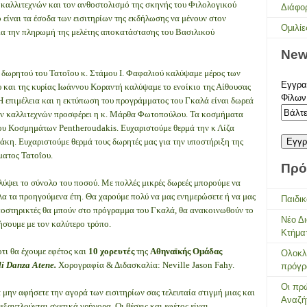
 καλλιτεχνών και τον ανθοστολισμό της σκηνής του Φιλολογικού
Διάφο
είναι τα έσοδα των εισιτηρίων της εκδήλωσης να μένουν στον
Ομιλίε
για την πληρωμή της μελέτης αποκατάστασης του Βασιλικού
New
 δωρητού του Τατοΐου κ. Στάμου Ι. Φαφαλιού καλύψαμε μέρος των
Εγγραφ
και της κυρίας Ιωάννου Κοραντή καλύψαμε το ενοίκιο της Αίθουσας
Φίλων
 επιμέλεια και η εκτύπωση του προγράμματος του Γκαλά είναι δωρεά
ων καλλιτεχνών προσφέρει η κ. Μάρθα Φωτοπούλου. Τα κοσμήματα
ου Κοσμημάτων Pentheroudakis. Ευχαριστούμε θερμά την κ Λίζα
κη. Ευχαριστούμε θερμά τους δωρητές μας για την υποστήριξη της
ήματος Τατοΐου.
Πρό
λύψει το σύνολο του ποσού. Με πολλές μικρές δωρεές μπορούμε να
α τα προηγούμενα έτη. Θα χαρούμε πολύ να μας ενημερώσετε ή να μας
Παιδικ
υποστηρικτές θα μπούν στο πρόγραμμα του Γκαλά, θα ανακοινωθούν το
Νέο Δ
ήσουμε με τον καλύτερο τρόπο.
Κτήμα
τι θα έχουμε εφέτος και
10 χορευτές
της
Αθηναϊκής Ομάδας
Ολοκλ
di Danza Αtene.
Χορογραφία & Διδασκαλία: Neville Jason Fahy.
πρόγρ
Οι πρώ
 μην αφήσετε την αγορά των εισιτηρίων σας τελευταία στιγμή μιας και
Αναζή
 εξαντλούνται σχετικά γρήγορα. Οι θέσεις και εφέτος είναι