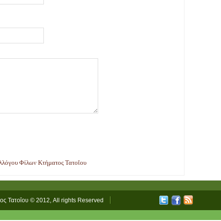
υλλόγου Φίλων Κτήματος Τατοΐου
τος Τατοΐου © 2012, All rights Reserved