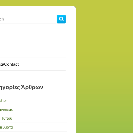
ία/Contact
ηγορίες Άρθρων
tter
ινώσεις
α Τύπου
ιεύματα