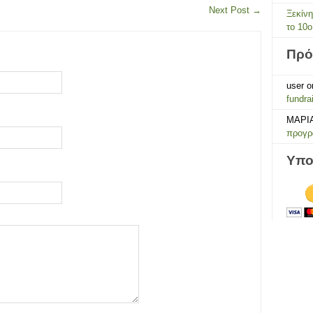
Next Post
→
Ξεκίν
το 10ο
Πρό
user
o
fundra
ΜΑΡΙ
προγρά
Υπο