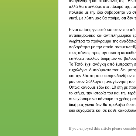
αναγέννηση και οι κανόνες της. Είνα
αλλά θα σταθούμε στο πλευρό της πο
πολιτεία με την ίδια σοβαρότητα να σ
γιατί, με λύπη μας θα πούμε, οτι δεν 
Είναι επίσης γνωστό και στον πιο αδ
αντιδιαβρωτικά και αντιπλημμυρικά 
νωρίτερα το πρόγραμμα της αναδάσωσ
σοβαρότητα με την οποία αντιμετωπίζ
τους πάντες προς την σωστή κατεύθυ
επιθυμία πολλών δωρητών να βάλουν
Το Τατόι έχει ανάγκη από έμπρακτη 
ευχολόγια. Λυπούμαστε που δεν μπο
και την λάσπη που εκσφενδονίζουν π
μας στον Σύλλογο η αναγέννηση του 
Όπως κάνουμε εδω και 10 έτη με πρά
το κτήμα, την ιστορία του και την τε
συνεχίσουμε να κάνουμε το χρέος μας
δική μας γενιά δεν θα προλάβει δυστ
ίδιο ευχόμαστε και σε κάθε κακόβουλο
If you enjoyed this article please conside