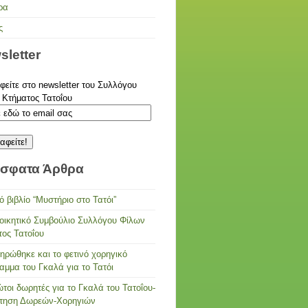
ρα
ς
sletter
είτε στο newsletter του Συλλόγου
 Κτήματος Τατοΐου
σφατα Άρθρα
ό βιβλίο “Μυστήριο στο Τατόι”
ιοικητικό Συμβούλιο Συλλόγου Φίλων
τος Τατοΐου
ηρώθηκε και το φετινό χορηγικό
αμμα του Γκαλά για το Τατόι
τοι δωρητές για το Γκαλά του Τατοΐου-
τηση Δωρεών-Χορηγιών