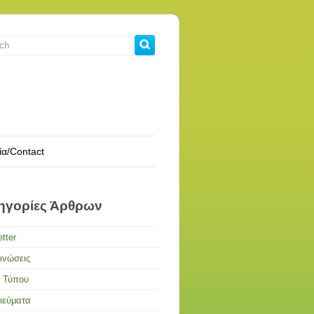
ία/Contact
ηγορίες Άρθρων
tter
ινώσεις
α Τύπου
ιεύματα