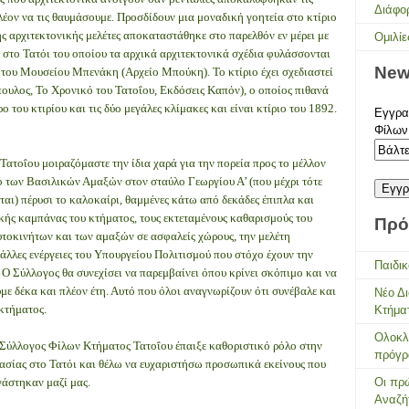
Διάφο
λέον να τις θαυμάσουμε. Προσδίδουν μια μοναδική γοητεία στο κτίριο
ς αρχιτεκτονικής μελέτες αποκαταστάθηκε στο παρελθόν εν μέρει με
Ομιλίε
 στο Τατόι του οποίου τα αρχικά αρχιτεκτονικά σχέδια φυλάσσονται
New
του Μουσείου Μπενάκη (Αρχείο Μπούκη). Το κτίριο έχει σχεδιαστεί
υλος, Το Χρονικό του Τατοΐου, Εκδόσεις Καπόν), ο οποίος πιθανά
 του κτιρίου και τις δύο μεγάλες κλίμακες και είναι κτίριο του 1892.
Εγγραφ
Φίλων
ατοΐου μοιραζόμαστε την ίδια χαρά για την πορεία προς το μέλλον
ό των Βασιλικών Αμαξών στον σταύλο Γεωργίου Α’ (που μέχρι τότε
ται) πέρυσι το καλοκαίρι, θαμμένες κάτω από δεκάδες έπιπλα και
ικής καμπάνας του κτήματος, τους εκτεταμένους καθαρισμούς του
Πρό
υτοκινήτων και των αμαξών σε ασφαλείς χώρους, την μελέτη
 άλλες ενέργειες του Υπουργείου Πολιτισμού που στόχο έχουν την
Παιδικ
 Ο Σύλλογος θα συνεχίσει να παρεμβαίνει όπου κρίνει σκόπιμο και να
ε δέκα και πλέον έτη. Αυτό που όλοι αναγνωρίζουν ότι συνέβαλε και
Νέο Δ
 κτήματος.
Κτήμα
Ολοκλ
 Σύλλογος Φίλων Κτήματος Τατοΐου έπαιξε καθοριστικό ρόλο στην
πρόγρ
ασίας στο Τατόι και θέλω να ευχαριστήσω προσωπικά εκείνους που
γάστηκαν μαζί μας.
Οι πρώ
Αναζή