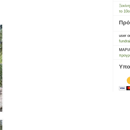
Ξεκίν
το 10ο
Πρό
user
o
fundra
ΜΑΡΙ
προγρά
Υπο