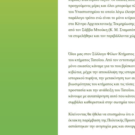
προηγούμενες μέρες και όλοι μπορούμε π
του Υπασπιστηρίου το οποίο λόγω έλειψη
παράλογο τρόπο ενώ είναι το μόνο κτίριο
στο Κέντρο Αρχιτεκτονικής Τεκμηρίωσης 
από τον Σάββα Μπούκη (Κ. Μ. Σταματόπο
να επιμελήθηκε και τον περιβάλλοντα χώρο
Όλοι μας στον Σύλλογο Φίλων Κτήματος Τ
του κτήματος Τατοΐου. Από τον εντοπισμ
μόνο εικασίες κάναμε για το που βρίσκον
κιβώτια, μέχρι την αποκάλυψη της ιστορ
ιστορικού πυρήνα, την μετακίνηση των α
βιωσιμότητας του κτήματος και τις τόσες
προστασία και την ανάδειξη του Τατοΐου.
κάνουμε με αυταπάρνηση αυτό που κάνουμ
συμβάλει καθοριστικά στην σωτηρία του
Κλείνοντας θα ήθελα να επισημάνω ότι ο
έκτακτη παρέμβαση της Πολιτικής Προστ
ασπάστηκαν την ανησυχία μας και συνερ