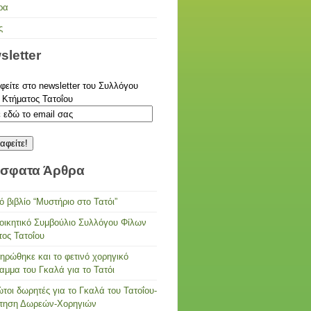
ρα
ς
sletter
είτε στο newsletter του Συλλόγου
 Κτήματος Τατοΐου
σφατα Άρθρα
ό βιβλίο “Μυστήριο στο Τατόι”
ιοικητικό Συμβούλιο Συλλόγου Φίλων
τος Τατοΐου
ηρώθηκε και το φετινό χορηγικό
αμμα του Γκαλά για το Τατόι
τοι δωρητές για το Γκαλά του Τατοΐου-
τηση Δωρεών-Χορηγιών