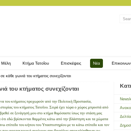
 Μέλη
Κτήμα Τατοΐου
Επισκέψεις
Νέα
Επικοινων
 σε κάθε γωνιά του κτήματος συνεχίζονται
Κατ
νιά του κτήματος συνεχίζονται
Newsle
ήνα του κτήματος προχωρούν από την Πολιτική Προστασία,
ιστορίας του κτήματος Τατοΐου. Σειρά έχει τώρα ο χώρος μπροστά από
Ανακο
 βρεθεί σε ξενάγησή μου στο κτήμα θυμόσαστε ίσως την στάση μας
Δελτί
 ότι εδώ βρίσκονται θαμμένες κάτω από την βλάστηση και τα χώματα
άνω επίπεδο του κήπου του Υπασπιστηρίου με το κάτω επίπεδο και τον
Δημοσ
ς που αρχιτεκτονικά ανοίγουν σαν βεντάλιες αποκαλύφθηκαν τις