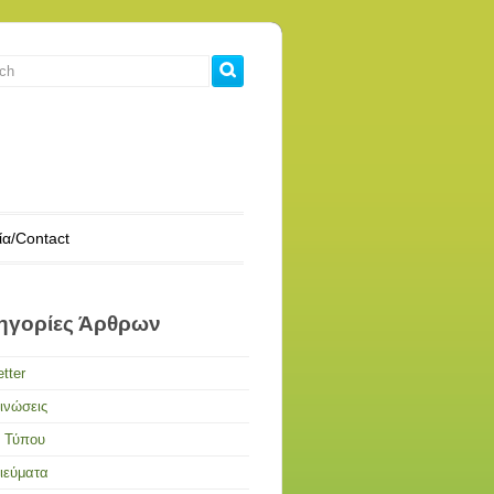
ία/Contact
ηγορίες Άρθρων
tter
ινώσεις
α Τύπου
ιεύματα