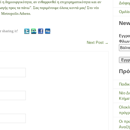
 η δημιουργικότητα, αν ενθαρρυνθεί η επιχειρηματικότητα και αν
Διάφο
λαγής προς τα πάνω”. Σας περιμένουμε όλους κοντά μας! Στο νέο
Ομιλίε
a Metropolis Athens.
New
r sharing it!
Εγγραφ
Φίλων
Next Post
→
Πρό
Παιδικ
Νέο Δ
Κτήμα
Ολοκλ
πρόγρ
Οι πρώ
Αναζή