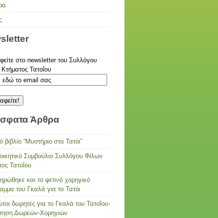
ρα
ς
sletter
είτε στο newsletter του Συλλόγου
 Κτήματος Τατοΐου
σφατα Άρθρα
ό βιβλίο “Μυστήριο στο Τατόι”
ιοικητικό Συμβούλιο Συλλόγου Φίλων
τος Τατοΐου
ηρώθηκε και το φετινό χορηγικό
αμμα του Γκαλά για το Τατόι
τοι δωρητές για το Γκαλά του Τατοΐου-
τηση Δωρεών-Χορηγιών