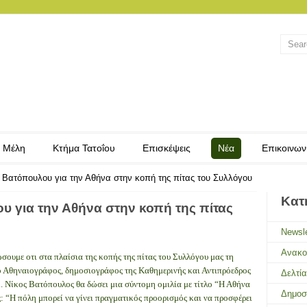
 Μέλη
Κτήμα Τατοΐου
Επισκέψεις
Νέα
Επικοινων
υ Βατόπουλου για την Αθήνα στην κοπή της πίτας του Συλλόγου
Κατ
υ για την Αθήνα στην κοπή της πίτας
Newsle
Ανακο
σουμε οτι στα πλαίσια της κοπής της πίτας του Συλλόγου μας τη
ο Αθηναιογράφος, δημοσιογράφος της Καθημερινής και Αντιπρόεδρος
Δελτί
 Νίκος Βατόπουλος θα δώσει μια σύντομη ομιλία με τίτλο “Η Αθήνα
Δημοσ
: “Η πόλη μπορεί να γίνει πραγματικός προορισμός και να προσφέρει