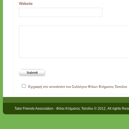
Website
Εγγραφή στο newsletter του Συλλόγου Φίλων Κτήματος Τατοΐου
Tatoi Friends Association - Φίλοι Κτήματος Τατοΐου © 2012, All rights Re