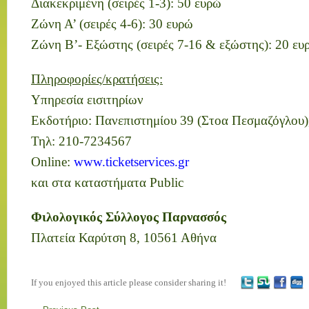
Διακεκριμένη (σειρές 1-3): 50 ευρώ
Ζώνη Α’ (σειρές 4-6): 30 ευρώ
Ζώνη Β’- Εξώστης (σειρές 7-16 & εξώστης): 20 ευ
Πληροφορίες/κρατήσεις:
Υπηρεσία εισιτηρίων
Εκδοτήριο: Πανεπιστημίου 39 (Στοα Πεσμαζόγλου)
Τηλ: 210-7234567
Online:
www.ticketservices.gr
και στα καταστήματα Public
Φιλολογικός Σύλλογος Παρνασσός
Πλατεία Καρύτση 8, 10561 Αθήνα
If you enjoyed this article please consider sharing it!