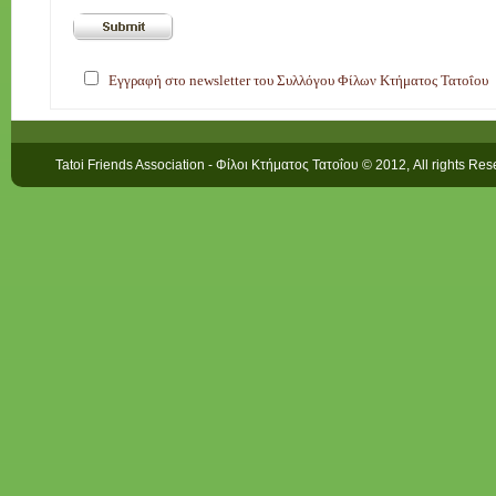
Εγγραφή στο newsletter του Συλλόγου Φίλων Κτήματος Τατοΐου
Tatoi Friends Association - Φίλοι Κτήματος Τατοΐου © 2012, All rights Re