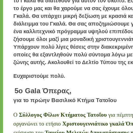
το Γκαλά θα διατεθούν για αυτόν τον σκοπό. Ε
το έργο μας και θα χαρούμε να σας έχουμε όλο
Γκαλά. Θα υπάρχει μικρή δεξίωση με κρασιά κα
διάλειμμα του Γκαλά. Θα σας αποζημιώσουμε γ
ένα καλλιτεχνικό πρόγραμμα υψηλού επιπέδου
ζήσουμε όλοι μαζί μια μοναδική χριστουγεννιάτ
Υπάρχουν πολύ λίγες θέσεις στην διακεκριμένη 
οποίες θα εξαντληθούν πολύ σύντομα λόγω με
ζώνης αυτής. Ακολουθεί το Δελτίο Τύπου της 
Ευχαριστούμε πολύ.
5ο Gala Όπερας,
για το πρώην Βασιλικό Κτήμα Τατοΐου
Ο
Σύλλογος Φίλων Κτήματος Τατοΐου
για πέμπτη
οργανώνει το ετήσιο
Χριστουγεννιάτικο γκαλά Ό
ενίσχυση του
Ταμείου Μελετών Αποκατάστασης τ