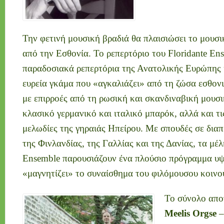
Την φετινή μουσική βραδιά θα πλαισιώσει το μουσ
από την Εσθονία. To ρεπερτόριο του Floridante En
παραδοσιακά ρεπερτόρια της Ανατολικής Ευρώπης κ
ευρεία γκάμα που «αγκαλιάζει» από τη ζώσα εσθον
με επιρροές από τη ρωσική και σκανδιναβική μουσικ
κλασικό γερμανικό και ιταλικό μπαρόκ, αλλά και τι
μελωδίες της γηραιάς Ηπείρου. Με σπουδές σε διαπ
της Φινλανδίας, της Γαλλίας και της Δανίας, τα μέλ
Ensemble παρουσιάζουν ένα πλούσιο πρόγραμμα υψ
«μαγνητίζει» το συναίσθημα του φιλόμουσου κοινο
Το σύνολο αποτ
Meelis Orgse
–