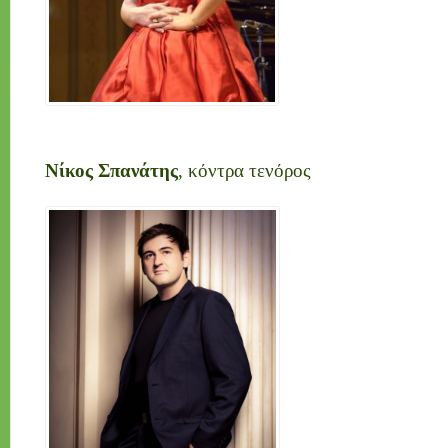
Νίκος Σπανάτης
, κόντρα τενόρος