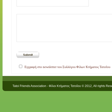
Εγγραφή στο newsletter του Συλλόγου Φίλων Κτήματος Τατοΐου
Tatoi Friends Association - Φίλοι Κτήματος Τατοΐου © 2012, All rights Re